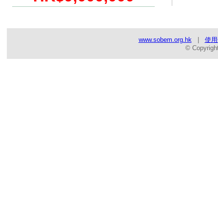
www.sobem.org.hk
|
使用
© Copyrigh