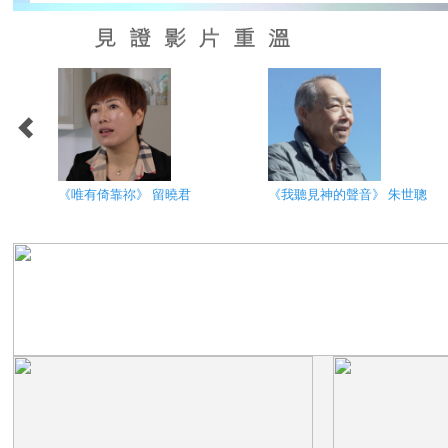
《唯有倚靠祢》 留曉君
《我聽見神的聲音》 朱世聰