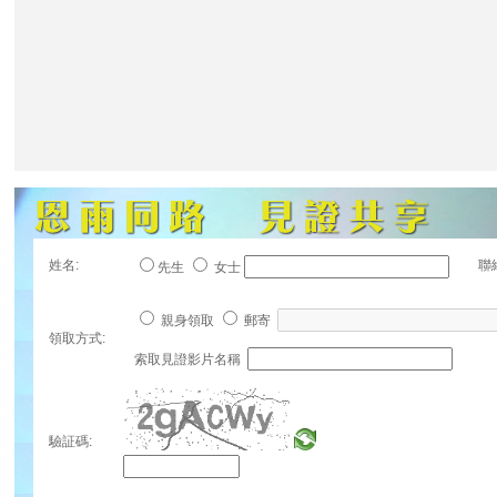
姓名:
聯
先生
女士
親身領取
郵寄
領取方式:
索取見證影片名稱
驗証碼: