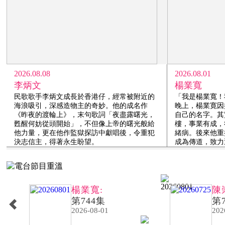
2026.08.08
2026.08.01
李炳文
楊業寬
民歌歌手李炳文成長於香港仔，經常被附近的
「我是楊業寬！
海浪吸引，深感造物主的奇妙。他的成名作
晚上，楊業寛因
《昨夜的渡輪上》，末句歌詞「夜盡露曙光，
自己的名字。其
甦醒何妨從頭開始」，不但像上帝的曙光般給
樓，事業有成，
他力量，更在他作監獄探訪中獻唱後，令重犯
緒病。後來他重
決志信主，得著永生盼望。
成為傳道，致力
楊業寬:
陳
第744集
第
2026-08-01
202