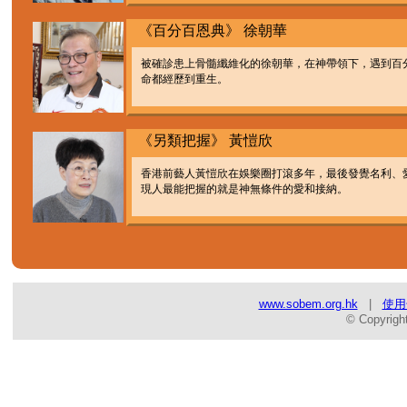
《百分百恩典》 徐朝華
被確診患上骨髓纖維化的徐朝華，在神帶領下，遇到百
命都經歷到重生。
《另類把握》 黃愷欣
香港前藝人黃愷欣在娛樂圈打滾多年，最後發覺名利、
現人最能把握的就是神無條件的愛和接納。
www.sobem.org.hk
|
使用
© Copyrigh