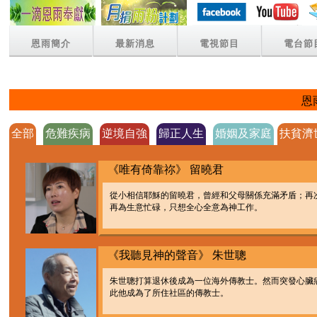
恩雨簡介
最新消息
電視節目
電台節
恩
全部
危難疾病
逆境自強
歸正人生
婚姻及家庭
扶貧濟
《唯有倚靠祢》 留曉君
從小相信耶穌的留曉君，曾經和父母關係充滿矛盾；再
再為生意忙碌，只想全心全意為神工作。
《我聽見神的聲音》 朱世聰
朱世聰打算退休後成為一位海外傳教士。然而突發心臟
此他成為了所住社區的傳教士。