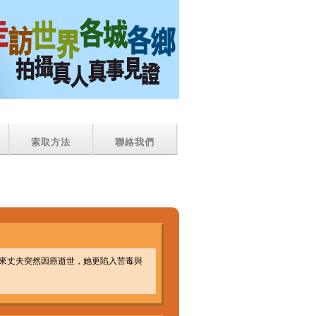
索取方法
聯絡我們
來丈夫突然因癌逝世，她更陷入苦毒與