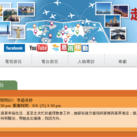
電視節目
電台節目
人物專訪
奉獻
台
的苦 我明白》 李趙卓婷
30 pm 重播時間 : 8/8 (六) 3:30 pm
來過著幸福生活…直至丈夫忙於處理教會工作，她卻在後方被瑣碎家務與孤單淹沒；後
等待和醫治，帶她走出傷痛，找回方向。