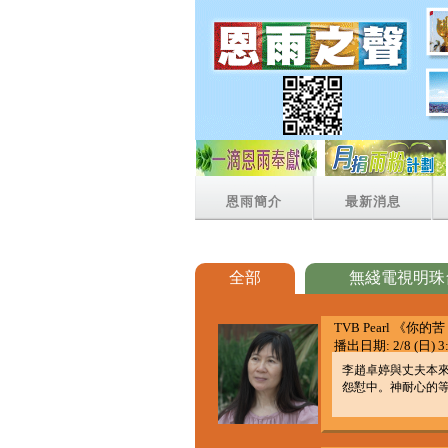
恩雨簡介
最新消息
全部
無綫電視明珠
TVB Pearl 《你
播出日期: 2/8 (日) 3:
李趙卓婷與丈夫本
怨懟中。神耐心的