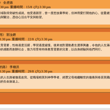
甚麼》 全虎德
30 pm 重播時間 : 15/8 (六) 3:30 pm
領域取得突破性成就。他受過困苦，曾一度想放棄學術，但神用愛打開他的心。從憂慮
備與醫治，憑信心活出平安與盼望。
典夠用》 郭汝鏗
:30 pm 重播時間 : 22/8 (六) 3:30 pm
教育需要，性格過度活躍，學習過度緩慢。後來他對運動產生濃厚興趣，令他的人生滿
神的感動而創辦社企，致力培育有特殊教育需要的兒童，以自身經驗與他們同行。
改寫的路》 李穗洪
:30 pm 重播時間 : 29/8 (六) 3:30 pm
洪的人生路被徹底改寫。從職場精英到神學學者、經歷父母相繼離世的傷痛與移居英國
領的生命旅途上。