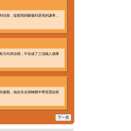
到信靠，從順境的驕傲到逆境的謙卑，
有方向與目標，不但成了三項鐵人港隊
的挑戰，他在失去與轉變中學習憑信前