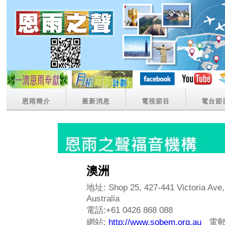
恩雨簡介
最新消息
電視節目
電台節
澳洲
地址: Shop 25, 427-441 Victoria Av
Australia
電話:+61 0426 868 088
網站:
http://www.sobem.org.au
電郵:i