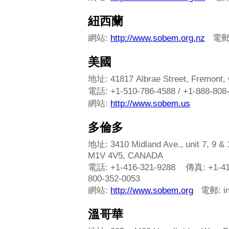
紐西蘭
網站:
http://www.sobem.org.nz
電郵: 
美國
地址: 41817 Albrae Street, Fremont, 
電話: +1-510-786-4588 / +1-888-808
網站:
http://www.sobem.us
多倫多
地址: 3410 Midland Ave., unit 7, 9 & 
M1V 4V5, CANADA
電話: +1-416-321-9288 傳真: +1-
800-352-0053
網站:
http://www.sobem.org
電郵: in
溫哥華