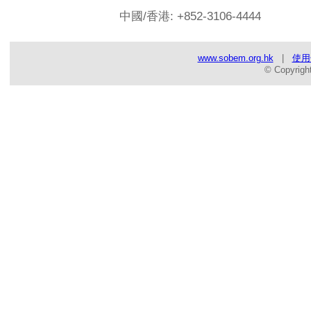
中國/香港: +852-3106-4444
www.sobem.org.hk
|
使用
© Copyrigh