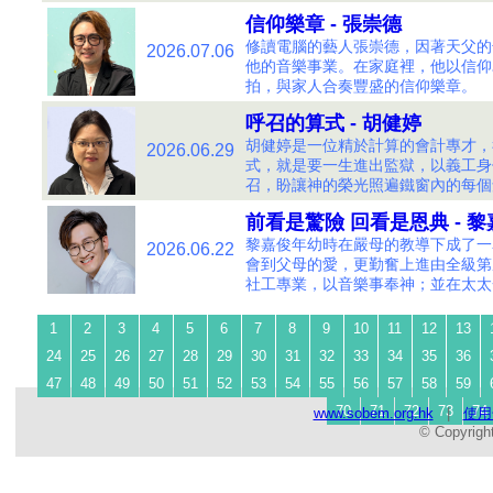
信仰樂章 - 張崇德
修讀電腦的藝人張崇德，因著天父的
2026.07.06
他的音樂事業。在家庭裡，他以信仰
拍，與家人合奏豐盛的信仰樂章。
呼召的算式 - 胡健婷
胡健婷是一位精於計算的會計專才，
2026.06.29
式，就是要一生進出監獄，以義工身
召，盼讓神的榮光照遍鐵窗內的每個
前看是驚險 回看是恩典 - 黎
黎嘉俊年幼時在嚴母的教導下成了一
2026.06.22
會到父母的愛，更勤奮上進由全級第
社工專業，以音樂事奉神；並在太太
1
2
3
4
5
6
7
8
9
10
11
12
13
24
25
26
27
28
29
30
31
32
33
34
35
36
47
48
49
50
51
52
53
54
55
56
57
58
59
70
71
72
73
74
www.sobem.org.hk
|
使用
© Copyrigh