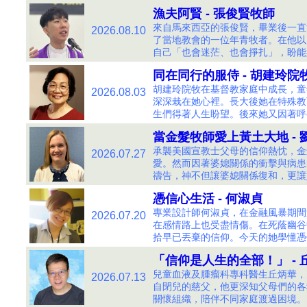
漁夫阿賢 - 張俊賢牧師
來自馬來西亞的張俊賢，畢業後一直
2026.08.10
了當地教會的一位年青牧者。在他以
自己「也會迷茫、也會掙扎」，盼能
同在同行的服侍 - 胡建玲院
胡建玲院牧在基督教家庭中成長，童
2026.08.03
深深栽在她心裡。長大後她在特殊教
生們得著人生盼望。後來她又因著呼
當金髮牧師愛上黃土大地 - 
承襲美國宣教士父母的信仰熱忱，金
2026.07.27
愛。然而因著婆媳關係的衝擊與病患
禱告，神不但讓婆媳關係復和，更讓
憑信心生活 - 何淑貞
專業設計師何淑貞，在金融風暴期間
2026.07.20
在感情路上也受盡情傷。在死蔭幽谷
拾早已丟棄的信仰。今天的她學懂憑
「信仰是人生的全部！」 - 
兒童血液及腫瘤科專科醫生丘炳華，
2026.07.13
自閉兒的慈父，他更深知父母們的各
關懷組織，陪伴不同家庭渡過困境。