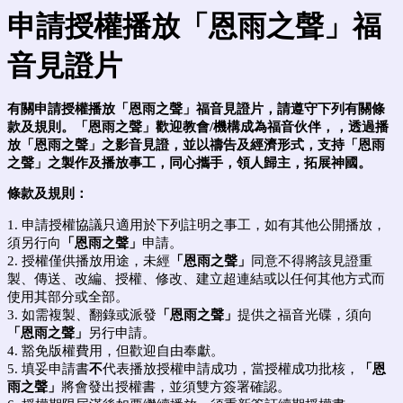
申請
授權
播放「恩雨之聲」福
音見證片
有關申請
授權
播放「
恩雨之聲
」福音見證片，請
遵守下列有關條
款及規則
。
「
恩雨之聲
」
歡迎教會
/
機構
成為
福音伙伴，
，透過播
放
「
恩雨之聲
」
之影音見證，
並以禱告及經濟形式，支持
「
恩雨
之聲
」
之製作及播放事工，同心攜手，領人歸主，拓展神國。
條款及規則：
1. 申請授權協議只適用於下列註明之事工，如有其他公開播放，
須另行向
「
恩雨之聲
」
申請。
2. 授權僅供播放用途，
未經
「
恩雨之聲
」
同意不得將該見證
重
製、傳送、改編、授權、修改、建立超連結或以任何其他方式而
使用其部分或全部。
3. 如需複製、翻錄或派發
「
恩雨之聲
」
提供之福音光碟，須向
「
恩雨之聲
」
另行申請。
4. 豁免版權費用，但歡迎自由奉獻。
5. 填妥申請書
不
代表播放授權申請成功，當授權成功批核，
「
恩
雨之聲
」
將會發出授權書，並須雙方簽署確認。