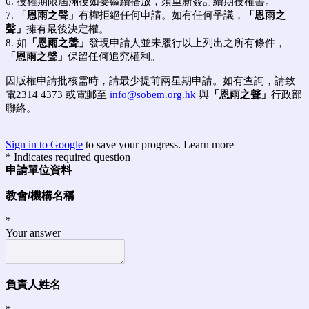
6. 授權期限屆滿後如要繼續播放，須重新簽訂續期授權書。
7
.
「
恩雨之聲
」
有權拒絕任何申請
。如有任何爭議，
「
恩雨之
聲
」
擁有最後決定權。
8
. 如
「
恩雨之聲
」
發現申請人並未履行以上列出之所有條件，
「
恩雨之聲
」
保留任何追究權利。
因版權申請批核需時，請最少提前兩星期申請。如有查詢，請致
電
2314 4373
或電郵至
info@sobem.org.hk
與
「
恩雨之聲
」
行政部
聯絡。
Sign in to Google
to save your progress.
Learn more
* Indicates required question
申請單位資料
教會/機構名稱
*
Your answer
負責人姓名