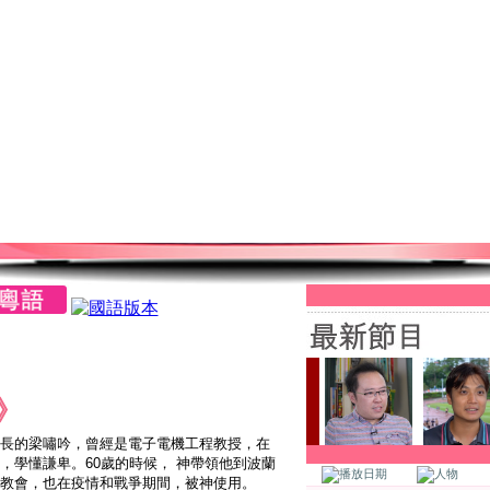
》
長的梁嘯吟，曾經是電子電機工程教授，在
，學懂謙卑。60歲的時候， 神帶領他到波蘭
教會，也在疫情和戰爭期間，被神使用。