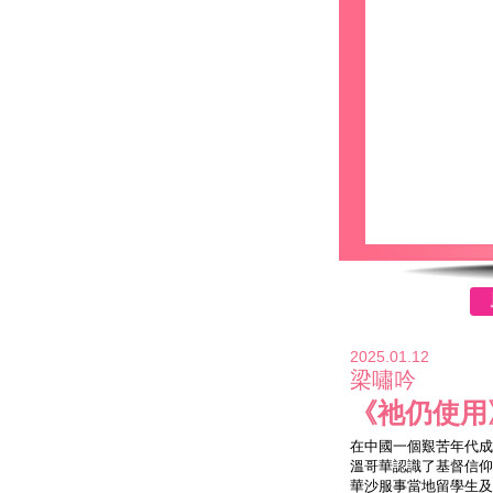
2025.01.12
梁嘯吟
《祂仍使用
在中國一個艱苦年代成
溫哥華認識了基督信仰
華沙服事當地留學生及