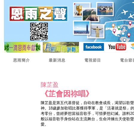
恩雨簡介
最新消息
電視節目
電台節
陳芷盈
《芷會因祢唱》
陳芷盈是第五代基督徒，自幼在教會成長，渴望以歌聲
神。18歲參加歌唱比賽獲得季軍，是「活著就是祭」
考零分，曾經夢想當福音歌手，可惜夢想幻滅。誰料2
般以福音歌手身份站在主流舞台，生命淬煉出天使歌聲
愛。