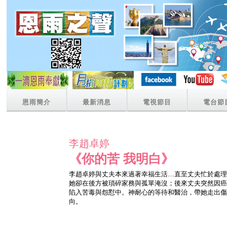
恩雨簡介
最新消息
電視節目
電台節
李趙卓婷
《你的苦 我明白》
李趙卓婷與丈夫本來過著幸福生活…直至丈夫忙於處理
她卻在後方被瑣碎家務與孤單淹沒；後來丈夫突然因癌
陷入苦毒與怨懟中。神耐心的等待和醫治，帶她走出傷
向。