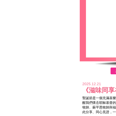
2025.12.21
《滋味同享
聖誕節是一個充滿喜樂
醒我們懷念耶穌基督的
牧師、蘇平恩牧師與福
此分享、同心見證，一