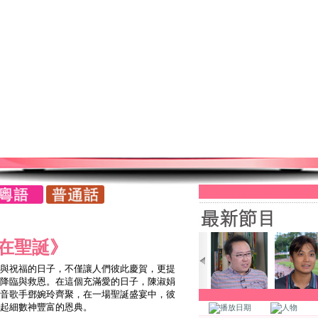
在聖誕》
與祝福的日子，不僅讓人們彼此慶賀，更提
降臨與救恩。在這個充滿愛的日子，陳淑娟
音歌手鄧婉玲齊聚，在一場聖誕盛宴中，彼
起細數神豐富的恩典。