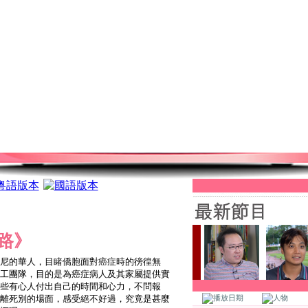
路》
尼的華人，目睹僑胞面對癌症時的徬徨無
工團隊，目的是為癌症病人及其家屬提供實
些有心人付出自己的時間和心力，不問報
離死別的場面，感受絕不好過，究竟是甚麼