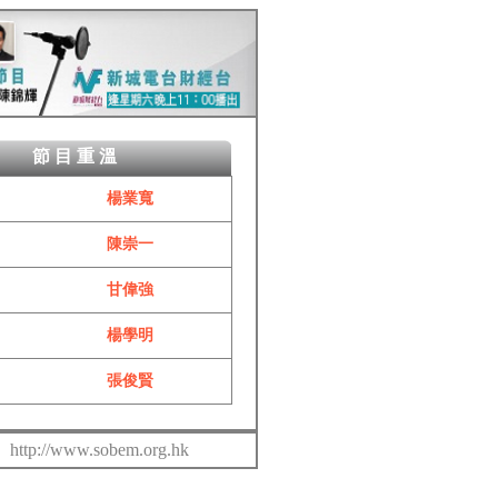
節目重溫
楊業寬
陳崇一
甘偉強
楊學明
張俊賢
http://www.sobem.org.hk