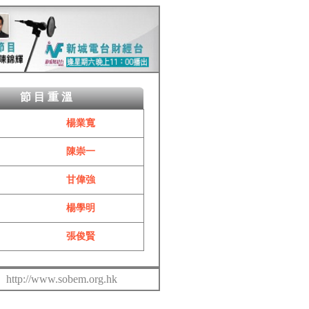
節目重溫
楊業寬
陳崇一
甘偉強
楊學明
張俊賢
http://www.sobem.org.hk